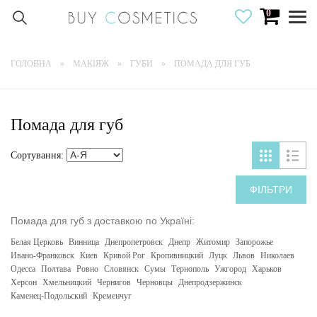
0
Togg
navig
ГОЛОВНА
МАКІЯЖ
ГУБИ
ПОМАДА ДЛЯ ГУБ
Помада для губ
Сортування:
ФІЛЬТРИ
Помада для губ з доставкою по Україні:
Белая Церковь
Винница
Днепропетровск
Днепр
Житомир
Запорожье
Ивано-Франковск
Киев
Кривой Рог
Кропивницкий
Луцк
Львов
Николаев
Одесса
Полтава
Ровно
Словянск
Сумы
Тернополь
Ужгород
Харьков
Херсон
Хмельницкий
Чернигов
Черновцы
Днепродзержинск
Каменец-Подольский
Кременчуг