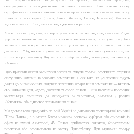
Наш інтернет-магазин спеціалізується на продажу косметичної продукції,
співпрацюючи з найвідомішими світовими брендами. Тому купити якісну
сертифіковану косметику елітного класу тепер можна не тільки за кордоном, а й у
Києві та по всій Україні (Одеса, Дніпро, Черкаси, Харків, Запоріжжя). Доставка
здійснюється за 1-2 дні, залежно від віддаленості регіону.
Ми не просто продаємо, ми гарантуємо якість, за яку відповідаємо самі. Адже
українські споживачі вже настільки звикли до низької якості, що ситуацію потрібно
змінювати — товари світових брендів цілком доступні як за ціною, так і за
доставкою. У будь-який зручний час ви можете віртуально «прогулятися» вздовж
вітрин інтернет-магазину Buycosmetics і вибрати необхідні покупки, склавши їх у
«Кошик».
Щоб придбати бажані косметичні засоби та супутні товари, перегляньте сторінки
сайту нашої компанії та оформіть замовлення. Після того, як усі покупки будуть
додані до онлайн-кошика, потрібно завершити оформлення замовлення — вкажіть
свої контактні дані, адресу доставки та спосіб оплати. Якщо необхідна попередня
консультація, зверніться до менеджерів за телефоном, вказаним у розділі
«Контакти», або відправте повідомлення онлайн.
Ми доставляємо продукцію по всій Україні за допомогою транспортної компанії
"Нова Пошта", а в межах Києва можлива доставка кур'єром або самовивіз із
офісу на вулиці Ахматової, 45. Оплата приймається готівкою, безготівковим
переказом або передоплатою на картку ПриватБанку. При отриманні товару