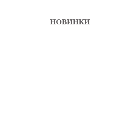
НОВИНКИ
Бажані
Бажані
Зволожуючий крем
Мезопілінг Mesoestetic
Mesoestetic Hydra-Vital
Mesopeel MD Blemiskin, 50