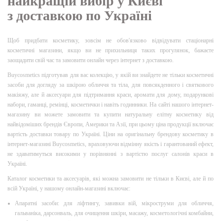
найкращій вибір у Києві
з доставкою по Україні
Щоб придбати косметику, зовсім не обов'язково відвідувати стаціонарні
косметичні магазини, якщо ви не прихильниця таких прогулянок, бажаєте
заощадити свій час та замовити онлайн через інтернет з доставкою.
Buycosmetics підготував для вас колекцію, у якій ви знайдете не тільки косметичні
засоби для догляду за шкірою обличчя та тіла, для повсякденного і святкового
макіяжу, але й аксесуари для підтримання краси, аромати для дому, подарункові
набори, гаманці, ремінці, косметички і навіть годинники. На сайті нашого інтернет-
магазину ви можете замовити та купити натуральну елітну косметику від
найвідоміших брендів Європи, Америки та Азії, при цьому ціна продукції включає
вартість доставки товару по Україні. Ціни на оригінальну брендову косметику в
інтернет-магазині Buycosmetics, враховуючи відмінну якість і гарантований ефект,
не здаватимуться високими у порівнянні з вартістю послуг салонів краси в
Україні.
Каталог косметики та аксесуарів, які можна замовити не тільки в Києві, але й по
всій Україні, у нашому онлайн-магазині включає:
Апаратні засоби: для ліфтингу, завивки вій, мікроструми для обличчя,
гальваніка, дарсонваль, для очищення шкіри, масажу, косметологічні комбайни,