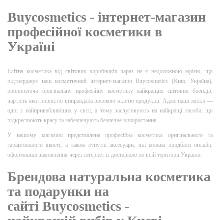
Buycosmetics - інтернет-магазин
професійної косметики в
Україні
Елітна косметика від світових виробників зараз не є недосяжною мрією, що
підтверджує наш косметичний інтернет-магазин Buycosmetics (Київ, Україна),
пропонуючи оригінальну професійну косметику найкращих світових брендів,
вартість якої повністю виправдана високою якістю продукції. Адже наші жінки —
одні з найпривабливіших у світі, а тому заслуговують на найкращі засоби, що
підкреслюють красу та забезпечують безпечне використання.
У нашому магазині представлена професійна косметика оригінального та
гарантованого якості, а також супутні аксесуари, які можна придбати онлайн,
оформивши замовлення через інтернет із доставкою по всій території України.
Брендова натуральна косметика
та подарунки на
сайті Buycosmetics -