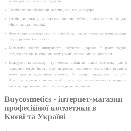
засоби для мезотерапії та схуднення.
Засоби для ванн: бомбочки, молочко, олії, гелі, аксесуари.
Засоби для догляду за волоссям, шкірою, зубами, очима та тілом: як для
жінок, так і для чоловіків.
Декоративна косметика: для губ, очей, брів, тональні креми, бальзами, помади,
пудри, рум'яна, б'юті-бокси.
Косметичні набори: антицелюлітні, ліфтингові, дорожні. У цьому розділі
представлено кілька сторінок, тому уважно перегляньте всі пропозиції.
Подарунки та аксесуари: тут можна знайти не тільки косметику, але й
подарунки зовсім іншого роду, наприклад, годинники, косметички, ремені, а
також красиві подарункові упаковки.
Усі товари, представлені на сайті
Buycosmetics, — це косметика, засоби для догляду за зовнішністю та подарунки
виключно оригінальної якості від перевірених виробників.
Buycosmetics - інтернет-магазин
професійної косметики в
Києві та Україні