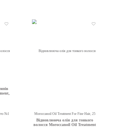
Бажані
Бажані
типів
tment,
Відновлююча олія для тонкого
волосся Moroccanoil Oil Treatment