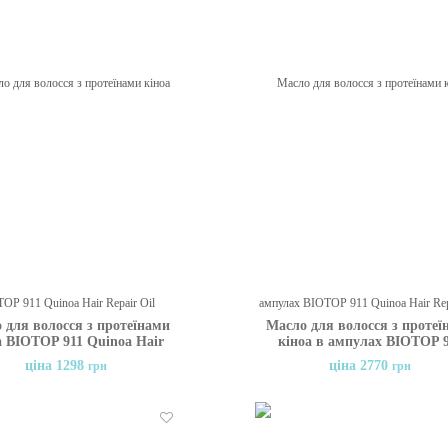
Бажані
 для волосся з протеїнами
Масло для волосся з протеї
а BIOTOP 911 Quinoa Hair
кіноа в ампулах BIOTOP 
air Oil Treatment, 30 мл
Quinoa Hair Repair Oil Treat
ціна 1298
ціна 2770
грн
грн
6х11 мл
Бажані