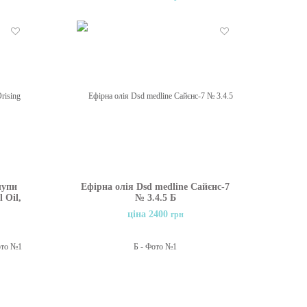
Бажані
Бажані
лупи
Ефірна олія Dsd medline Сайєнс-7
l Oil,
№ 3.4.5 Б
ціна 2400
грн