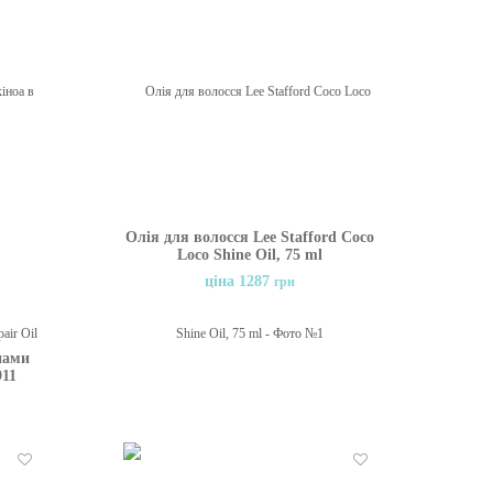
Бажані
Бажані
Олія для волосся Lee Stafford Coco
Loco Shine Oil, 75 ml
ціна 1287
грн
нами
911
ment,
Бажані
Бажані