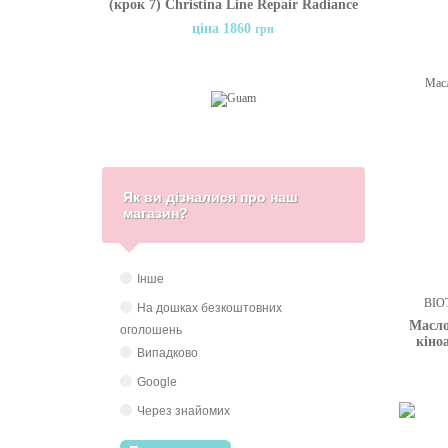
(крок 7) Christina Line Repair Radiance
Firm Day Cream, 100 мл
ціна 1860
грн
Як ви дізналися про наш
магазин?
Інше
На дошках безкоштовних
Масло
оголошень
кіно
Випадково
Rep
Google
Через знайомих