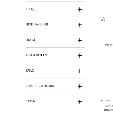
БРЕНД
ПРИЗНАЧЕННЯ
Арг
з
відно
волосся
ОБ'ЄМ
ТИП ВОЛОССЯ
КЛАС
КРАЇНА ВИРОБНИК
СТАТЬ
Відн
Фіоле