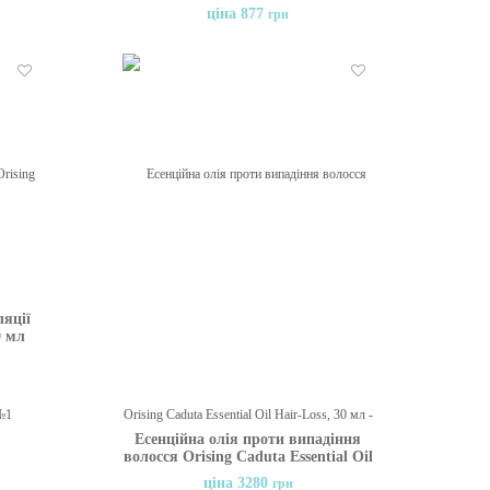
For Fine Hair, 25 мл
ціна 877
грн
Бажані
Бажані
ляції
0 мл
Есенційна олія проти випадіння
волосся Orising Caduta Essential Oil
Hair-Loss, 30 мл
ціна 3280
грн