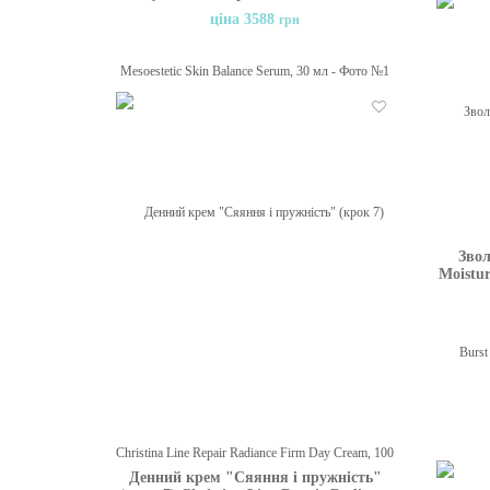
Balance Serum, 30 мл
ціна 3588
грн
Бажані
Звол
Moistur
Денний крем "Сяяння і пружність"