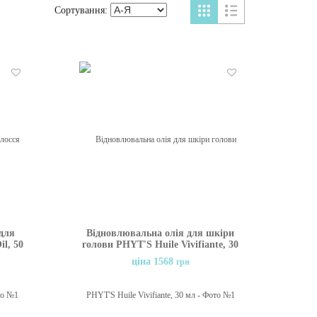
Сортування:
Бажані
Бажані
 для
Відновлювальна олія для шкіри
il, 50
голови PHYT'S Huile Vivifiante, 30
мл
ціна 1568
грн