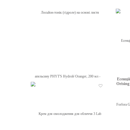
Есенці
Лосьйон-тонік (гідроле) на основі
Orising
листя апельсину PHYT'S Hydrolé
Бажані
Oranger, 200 мл
ціна 1540
грн