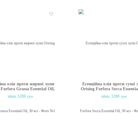
Бажані
йна олія проти жирної лупи
Есенційна олія проти сухої 
 Forfora Grassa Essential Oil,
Orising Forfora Secca Essentia
30 мл
30 мл
ціна 3280
ціна 3280
грн
грн