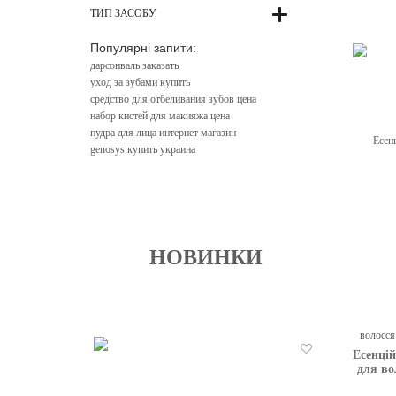
T
ТИП ЗАСОБУ
Популярні запити:
дарсонваль заказать
уход за зубами купить
средство для отбеливания зубов цена
набор кистей для макияжа цена
пудра для лица интернет магазин
genosys купить украина
НОВИНКИ
Есенцій
Бажані
для во