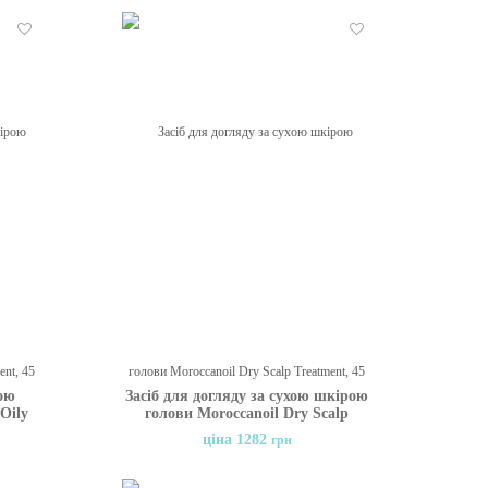
Бажані
Бажані
ною
Засіб для догляду за сухою шкірою
Oily
голови Moroccanoil Dry Scalp
Treatment, 45 мл
ціна 1282
грн