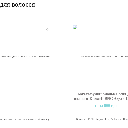
 для волосся
Бажані
Багатофункціональна олія
волосся Karseell BNC Argan O
мл
ціна 800
грн