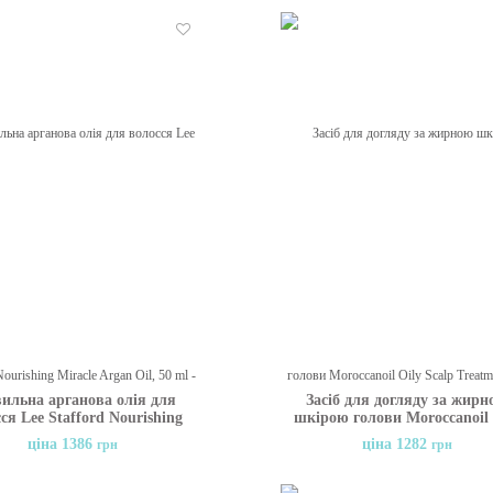
Бажані
ильна арганова олія для
Засіб для догляду за жир
ся Lee Stafford Nourishing
шкірою голови Moroccanoil 
iracle Argan Oil, 50 ml
Scalp Treatment, 45 мл
ціна 1386
ціна 1282
грн
грн