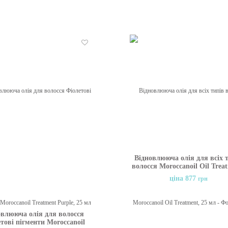
Бажані
анова олія для глибокого
воложення, живлення,
влення та сяючого блиску
ціна 1584
грн
 Framesi Morphosis Sublimis
Oil Pure, 100 мл
Відновлююча олія для всіх 
волосся Moroccanoil Oil Trea
25 мл
ціна 877
грн
овлююча олія для волосся
тові пігменти Moroccanoil