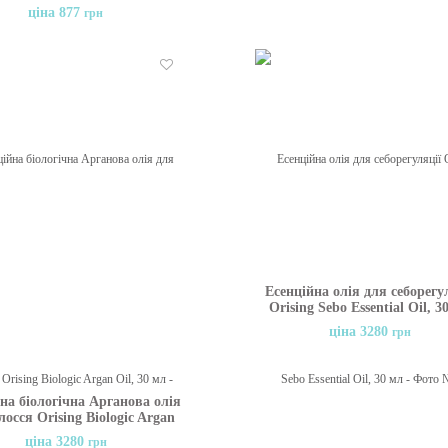
reatment Purple, 25 мл
ціна 877
грн
Бажані
Есенційна олія для себорегу
Orising Sebo Essential Oil, 3
ціна 3280
грн
на біологічна Арганова олія
лосся Orising Biologic Argan
Oil, 30 мл
ціна 3280
грн