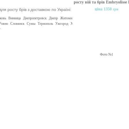
росту вій та брів Embryolisse 
& Brows Booster
ціна 1350
грн
для росту брів з доставкою по Україні:
ковь
Винница
Днепропетровск
Днепр
Житомир
Запорожье
Ивано-Франковск
Кие
Ровно
Словянск
Сумы
Тернополь
Ужгород
Харьков
Херсон
Хмельницкий
Черни
г