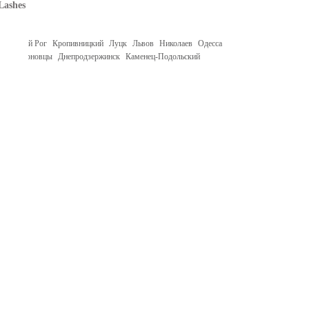
Lashes
в
Кривой Рог
Кропивницкий
Луцк
Львов
Николаев
Одесса
гов
Черновцы
Днепродзержинск
Каменец-Подольский