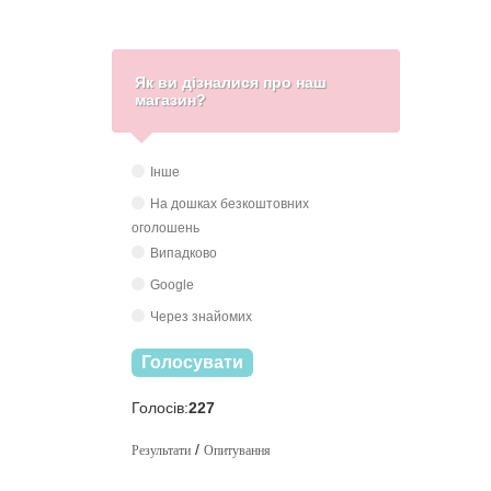
Як ви дізналися про наш
магазин?
Інше
На дошках безкоштовних
оголошень
Випадково
Google
Через знайомих
Голосувати
Голосів:
227
/
Результати
Опитування