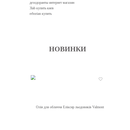
дезодоранты интернет магазин
3lab купить киев
erborian купить
НОВИНКИ
Бажані