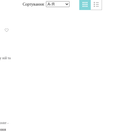
Сортування:
Бажані
ння