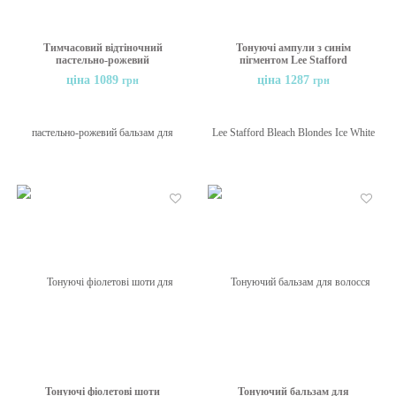
Тимчасовий відтіночний
Тонуючі ампули з синім
пастельно-рожевий
пігментом Lee Stafford
бальзам для волосся Lee
Bleach Blondes Ice White
ціна 1089
ціна 1287
грн
грн
Stafford Bleach Blondes
Cool Shots, 4х15 ml
Kiss of Colour Pink
Treatment, 150 ml
Бажані
Бажані
Тонуючі фіолетові шоти
Тонуючий бальзам для