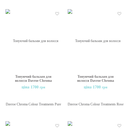
Бажані
Бажані
Тонуючий бальзам для
Тонуючий бальзам для
волосся Davroe Chroma
волосся Davroe Chroma
Colour Treatments Pure
Colour Treatments Rose
ціна 1700
ціна 1700
грн
грн
Platinum Toner, 200 мл
Quartz, 200 мл