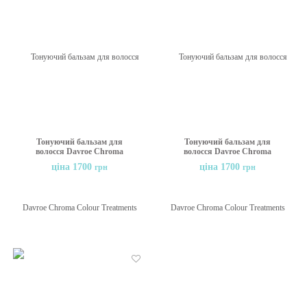
Бажані
Бажані
Тонуючий бальзам для
Тонуючий бальзам для
волосся Davroe Chroma
волосся Davroe Chroma
Colour Treatments Sunset
Colour Treatments Violet
ціна 1700
ціна 1700
грн
грн
Copper, 200 мл
Haze, 200 мл
Бажані