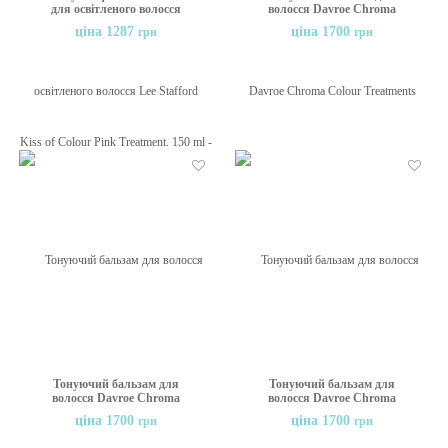
для освітленого волосся
волосся Davroe Chroma
Lee Stafford Bleach Blondes
Colour Treatments
ціна 1287
ціна 1700
грн
грн
Purple Toning Hot Shots,
Blushing Gold, 200 мл
4х15 ml
Бажані
Бажані
Тонуючий бальзам для
Тонуючий бальзам для
волосся Davroe Chroma
волосся Davroe Chroma
Colour Treatments Cherry
Colour Treatments Clear
ціна 1700
ціна 1700
грн
грн
Red Toner, 200 мл
Gloss, 200 мл