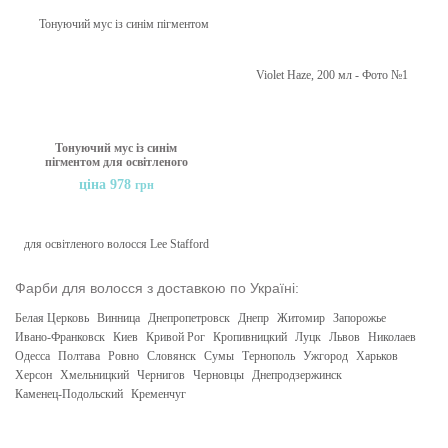
Тонуючий мус із синім
пігментом для освітленого
волосся Lee Stafford
ціна 978
грн
Bleach Blondes Ice White
Toningh Mousse, 200 ml
Фарби для волосся з доставкою по Україні:
Белая Церковь
Винница
Днепропетровск
Днепр
Житомир
Запорожье
Ивано-Франковск
Киев
Кривой Рог
Кропивницкий
Луцк
Львов
Николаев
Одесса
Полтава
Ровно
Словянск
Сумы
Тернополь
Ужгород
Харьков
Херсон
Хмельницкий
Чернигов
Черновцы
Днепродзержинск
Каменец-Подольский
Кременчуг