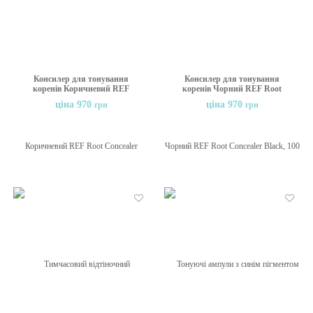
Консилер для тонування
Консилер для тонування
коренів Коричневий REF
коренів Чорний REF Root
Root Concealer Brown, 100
Concealer Black, 100 мл
ціна 970
ціна 970
грн
грн
мл
Бажані
Бажані