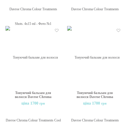
Бажані
Бажані
Тонуючий бальзам для
Тонуючий бальзам для
волосся Davroe Chroma
волосся Davroe Chroma
Colour Treatments Cool
Colour Treatments Perfectly
ціна 1700
ціна 1700
грн
грн
Graphite, 200 мл
Nude, 200 мл