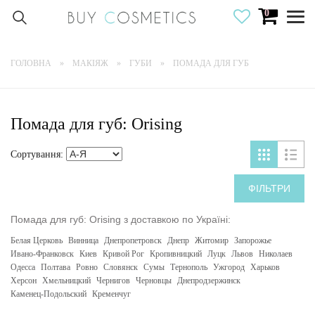
0
Togg
navig
ГОЛОВНА
МАКІЯЖ
ГУБИ
ПОМАДА ДЛЯ ГУБ
Помада для губ: Orising
Сортування:
ФІЛЬТРИ
Помада для губ: Orising з доставкою по Україні:
Белая Церковь
Винница
Днепропетровск
Днепр
Житомир
Запорожье
Ивано-Франковск
Киев
Кривой Рог
Кропивницкий
Луцк
Львов
Николаев
Одесса
Полтава
Ровно
Словянск
Сумы
Тернополь
Ужгород
Харьков
Херсон
Хмельницкий
Чернигов
Черновцы
Днепродзержинск
Каменец-Подольский
Кременчуг