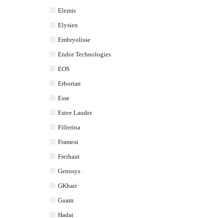
Elemis
Elysien
Embryolisse
Endor Technologies
EOS
Erborian
Esse
Estee Lauder
Fillerina
Framesi
Freihaut
Genosys
GKhair
Guam
Hadat