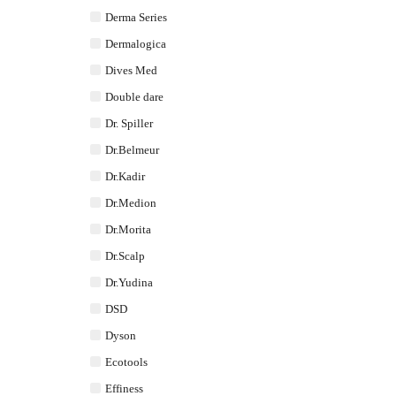
Derma Series
Dermalogica
Dives Med
Double dare
Dr. Spiller
Dr.Belmeur
Dr.Kadir
Dr.Medion
Dr.Morita
Dr.Scalp
Dr.Yudina
DSD
Dyson
Ecotools
Effiness