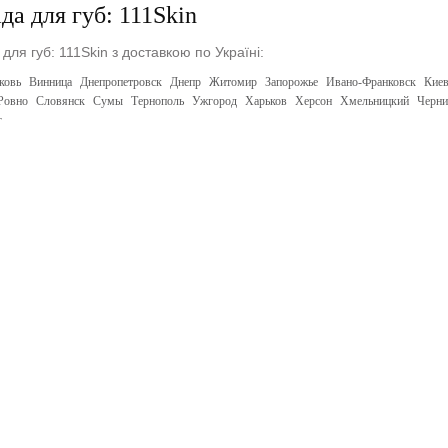
да для губ: 111Skin
для губ: 111Skin з доставкою по Україні:
ковь
Винница
Днепропетровск
Днепр
Житомир
Запорожье
Ивано-Франковск
Кие
Ровно
Словянск
Сумы
Тернополь
Ужгород
Харьков
Херсон
Хмельницкий
Черни
г