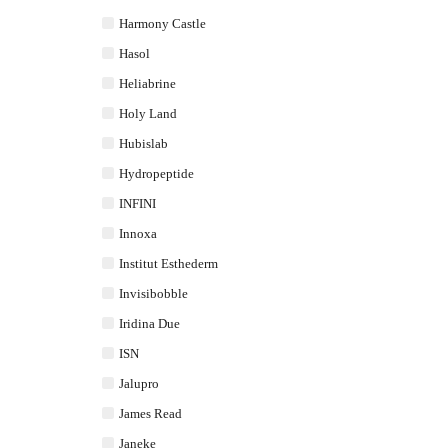
Harmony Castle
Hasol
Heliabrine
Holy Land
Hubislab
Hydropeptide
INFINI
Innoxa
Institut Esthederm
Invisibobble
Iridina Due
ISN
Jalupro
James Read
Janeke