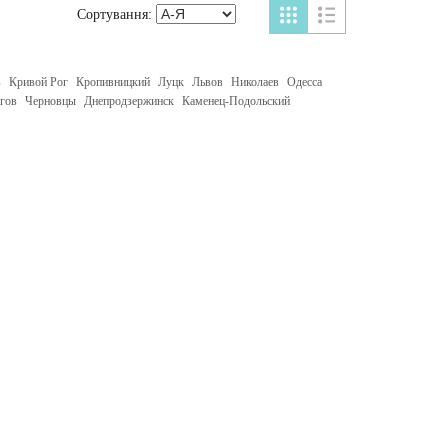
Сортування:
в
Кривой Рог
Кропивницкий
Луцк
Львов
Николаев
Одесса
гов
Черновцы
Днепродзержинск
Каменец-Подольский