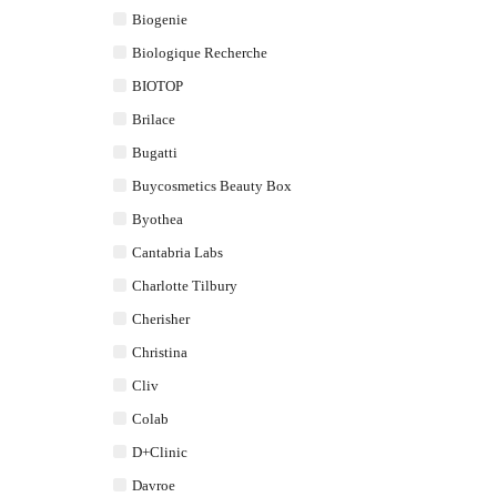
Biogenie
Biologique Recherche
BIOTOP
Brilace
Bugatti
Buycosmetics Beauty Box
Byothea
Cantabria Labs
Charlotte Tilbury
Cherisher
Christina
Cliv
Colab
D+Clinic
Davroe