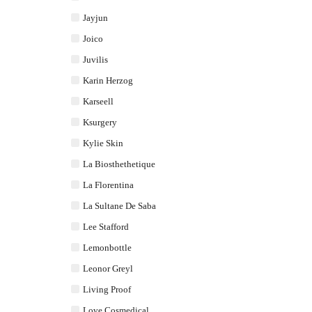
Jayjun
Joico
Juvilis
Karin Herzog
Karseell
Ksurgery
Kylie Skin
La Biosthethetique
La Florentina
La Sultane De Saba
Lee Stafford
Lemonbottle
Leonor Greyl
Living Proof
Love Cosmedical