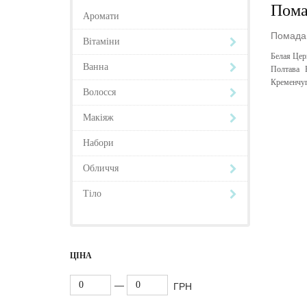
Пома
Аромати
Помада 
Вітаміни
Белая Цер
Ванна
Полтава
Кременчу
Волосся
Макіяж
Набори
Обличчя
Тіло
ЦІНА
—
ГРН