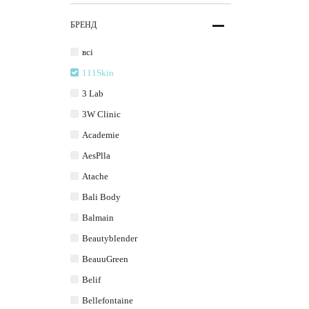
БРЕНД
всі
111Skin
3 Lab
3W Clinic
Academie
AesPlla
Atache
Bali Body
Balmain
Beautyblender
BeauuGreen
Belif
Bellefontaine