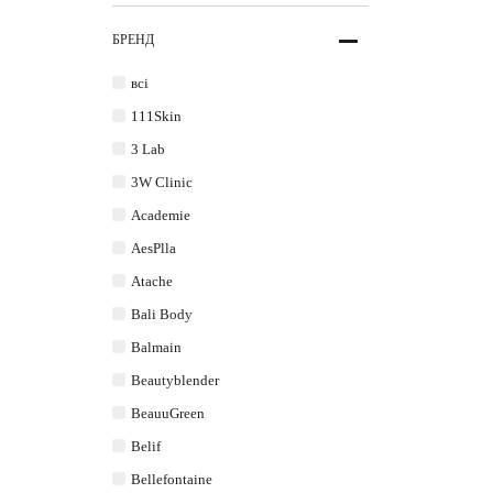
БРЕНД
всі
111Skin
3 Lab
3W Clinic
Academie
AesPlla
Atache
Bali Body
Balmain
Beautyblender
BeauuGreen
Belif
Bellefontaine