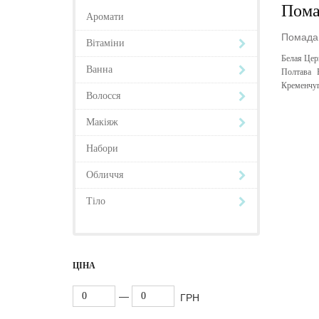
Пома
Аромати
Помада 
Вітаміни
Белая Цер
Ванна
Полтава
Кременчу
Волосся
Макіяж
Набори
Обличчя
Тіло
ЦІНА
—
ГРН