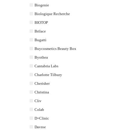
Biogenie
Biologique Recherche
BIOTOP
Brilace
Bugatti
Buycosmetics Beauty Box
Byothea
Cantabria Labs
Charlotte Tilbury
Cherisher
Christina
Cliv
Colab
D+Clinic
Davroe