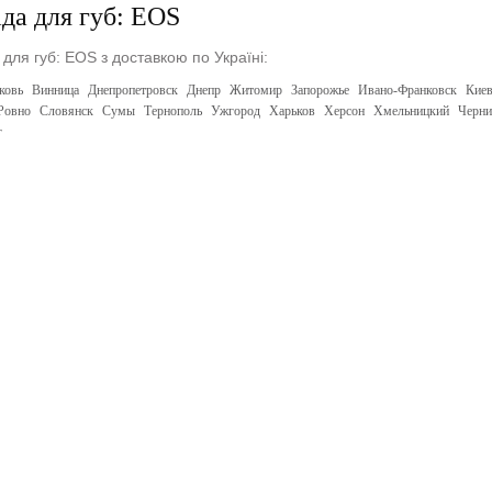
да для губ: EOS
для губ: EOS з доставкою по Україні:
ковь
Винница
Днепропетровск
Днепр
Житомир
Запорожье
Ивано-Франковск
Кие
Ровно
Словянск
Сумы
Тернополь
Ужгород
Харьков
Херсон
Хмельницкий
Черни
г