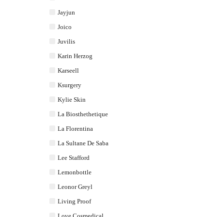
Jayjun
Joico
Juvilis
Karin Herzog
Karseell
Ksurgery
Kylie Skin
La Biosthethetique
La Florentina
La Sultane De Saba
Lee Stafford
Lemonbottle
Leonor Greyl
Living Proof
Love Cosmedical