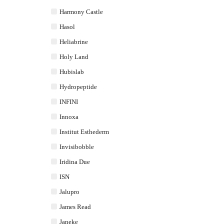
Harmony Castle
Hasol
Heliabrine
Holy Land
Hubislab
Hydropeptide
INFINI
Innoxa
Institut Esthederm
Invisibobble
Iridina Due
ISN
Jalupro
James Read
Janeke