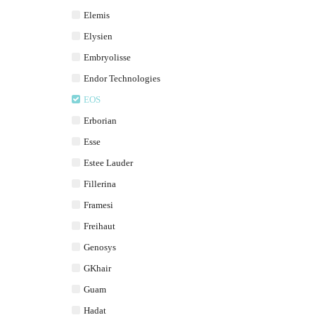
Elemis
Elysien
Embryolisse
Endor Technologies
EOS
Erborian
Esse
Estee Lauder
Fillerina
Framesi
Freihaut
Genosys
GKhair
Guam
Hadat