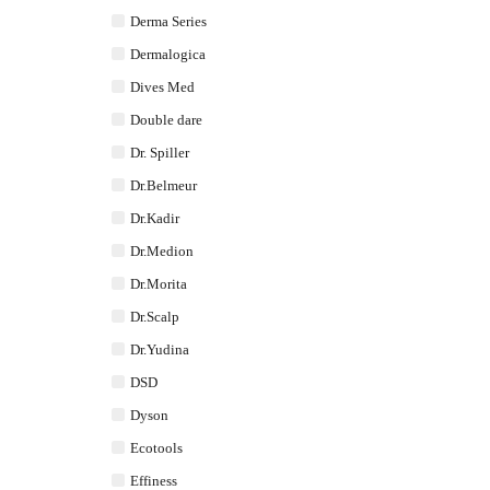
Derma Series
Dermalogica
Dives Med
Double dare
Dr. Spiller
Dr.Belmeur
Dr.Kadir
Dr.Medion
Dr.Morita
Dr.Scalp
Dr.Yudina
DSD
Dyson
Ecotools
Effiness