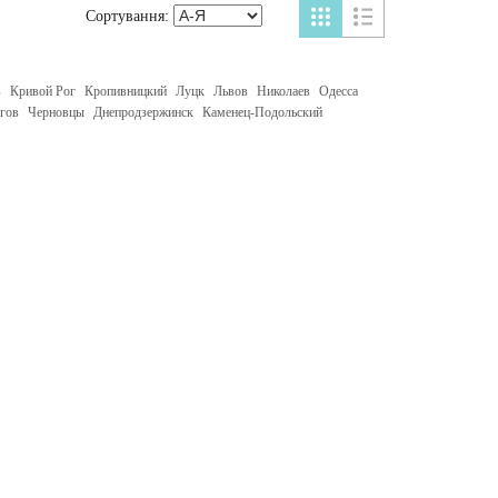
Сортування:
в
Кривой Рог
Кропивницкий
Луцк
Львов
Николаев
Одесса
гов
Черновцы
Днепродзержинск
Каменец-Подольский