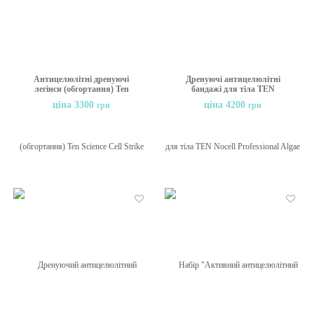
Антицелюлітні дренуючі
Дренуючі антицелюлітні
легінси (обгортання) Ten
бандажі для тіла TEN
Science Cell Strike Leggins,
Nocell Professional Algae
ціна 3300
ціна 4200
грн
грн
3 шт
Drain Wrap 5 шт
Бажані
Бажані