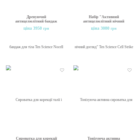
Дренуючий
Набір "Активний
антицелюлітний бандаж
антицелюлітний нічний
для тіла Ten Science Nocell
догляд" Ten Science Cell
ціна 3950
ціна 3080
грн
грн
Professional Algae Drain
Strike Nocturnina 21
Wrap, 5 шт.
Nights, 21х10 мл
Бажані
Бажані
Сироватка для корекції
Тонізуюча активна