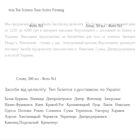
Мы предлагаем Вам выбрать Засоби від целюліту: Ten Science по нормальной цене
от 2220 до 4200 грн в интернет магазине Buycosmetics с доставкой по Киеву и
Украине. Выгодные предложения на Косметика для тіла от элитных брендов
Margy’s, Mesoestetic - только у нас. Электронный магазин Buycosmetics реализует
поставку Засоби від целюліту покупателям в: Николаев, Сумы, Днепродзержинск
и по всей Украине.
Засоби від целюліту: Ten Science з доставкою по Україні:
Белая Церковь
Винница
Днепропетровск
Днепр
Житомир
Запорожье
Ивано-Франковск
Киев
Кривой Рог
Кропивницкий
Луцк
Львов
Николаев
Одесса
Полтава
Ровно
Словянск
Сумы
Тернополь
Ужгород
Харьков
Херсон
Хмельницкий
Чернигов
Черновцы
Днепродзержинск
Каменец-Подольский
Кременчуг