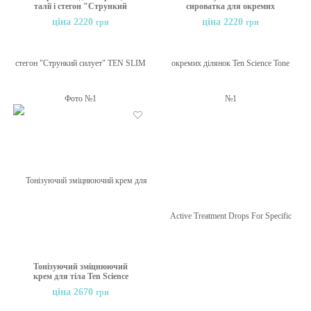
талії і стегон "Стрункий
сироватка для окремих
силует" TEN SLIM
ділянок Ten Science Tone
ціна 2220
ціна 2220
грн
грн
SILHOUETTE TEN
Active Treatment Drops For
SCIENCE 50 мл
Specific Areas, 50 мл
Бажані
Тонізуючий зміцнюючий
крем для тіла Ten Science
Tone Active Firming Cream,
ціна 2670
грн
300 мл