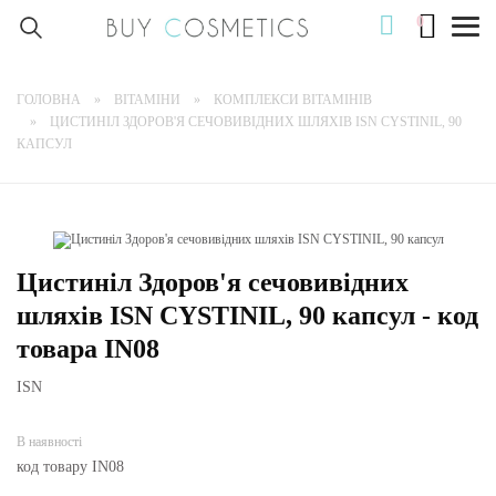
0
Togg
navig
ГОЛОВНА
ВІТАМІНИ
КОМПЛЕКСИ ВІТАМІНІВ
ЦИСТИНІЛ ЗДОРОВ'Я СЕЧОВИВІДНИХ ШЛЯХІВ ISN CYSTINIL, 90
КАПСУЛ
Цистиніл Здоров'я сечовивідних
шляхів ISN CYSTINIL, 90 капсул - код
товара IN08
ISN
В наявності
код товару IN08