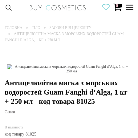
0
Togg
navig
ГОЛОВНА
ТІЛО
ЗАСОБИ ВІД ЦЕЛЮЛІТУ
АНТИЦЕЛЮЛІТНА МАСКА З МОРСЬКИХ ВОДОРОСТЕЙ GUAM
FANGHI D’ALGA, 1 КГ + 250 МЛ
Антицелюлітна маска з морських
водоростей Guam Fanghi d’Alga, 1 кг
+ 250 мл - код товара 81025
Guam
В наявності
код товару 81025