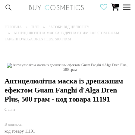
0
Togg
navig
ГОЛОВНА
ТІЛО
ЗАСОБИ ВІД ЦЕЛЮЛІТУ
АНТИЦЕЛЮЛІТНА МАСКА ІЗ ДРЕНАЖНИМ ЕФЕКТОМ GUAM
FANGHI D'ALGA DREN PLUS, 500 ГРАМ
Антицелюлітна маска із дренажним
ефектом Guam Fanghi d'Alga Dren
Plus, 500 грам - код товара 11191
Guam
В наявності
код товару 11191