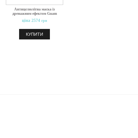
Антицелюлітна маска із
дренажним ефектом Guam
Fanghi d'Alga Dren Plus,
ціна 2574
грн
500 грам
КУПИТИ