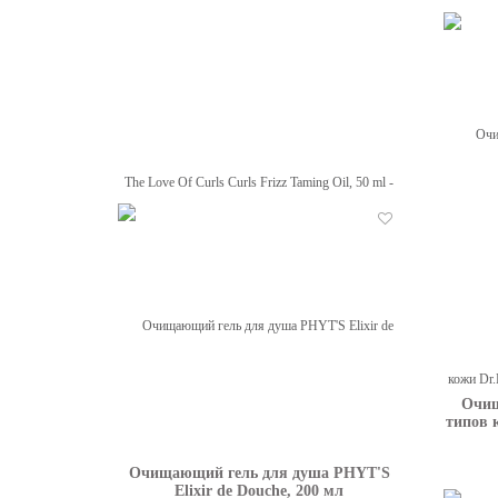
Масло для вьющихся волос Lee
Stafford For The Love Of Curls Curls
Отложить
Frizz Taming Oil, 50 ml
цена 1287
грн
Очищ
типов к
Очищающий гель для душа PHYT'S
Elixir de Douche, 200 мл