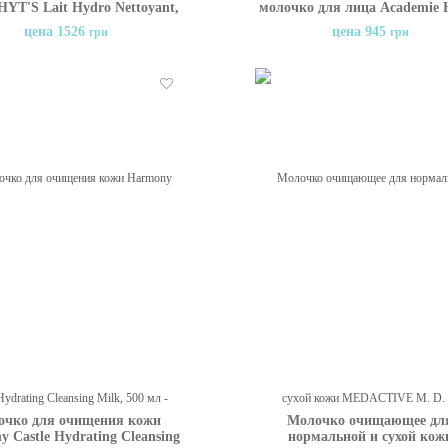
HYT'S Lait Hydro Nettoyant,
молочко для лица Academie 
200 мл
Sensible Skin Cleanser, 200
цена 1526
цена 945
грн
грн
Отложить
очко для очищения кожи
Молочко очищающее дл
 Castle Hydrating Cleansing
нормальной и сухой кож