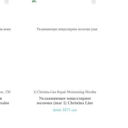
Отложить
Отложить
я
Увлажняющее мицеллярное
taine
молочко (шаг 1) Christina Line
 мл
Repair Moisturizing Micellar Milk,
цена 1875
грн
500 мл