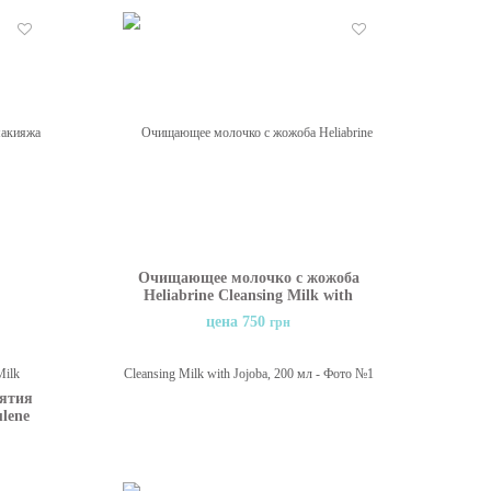
Отложить
Отложить
Очищающее молочко с жожоба
Heliabrine Cleansing Milk with
Jojoba, 200 мл
цена 750
грн
ятия
lene
0 мл