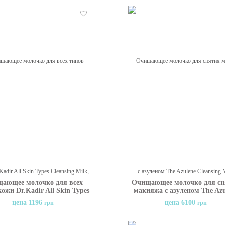
Отложить
ающее молочко для всех
Очищающее молочко для сн
ожи Dr.Kadir All Skin Types
макияжа с азуленом The Azu
Cleansing Milk, 250 мл
Cleansing Milk Margy's, 20
цена 1196
цена 6100
грн
грн