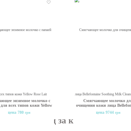
Отложить
ющее энзимное молочко с
Смягчающее молочко дл
 для всех типов кожи Yellow
очищения кожи лица Bellefon
 Lait Demaquillant, 200 мл
Soothing Milk Cleanser, 150
цена 780
цена 9744
грн
грн
вильный уход за кожей лица