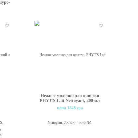
Hypo-
 мл
Отложить
Отложить
Нежное молочко для очистки
PHYT'S Lait Nettoyant, 200 мл
цена 1848
грн
я
и