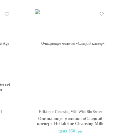
Отложить
Отложить
ecret
мл
Очищающее молочко «Сладкий
клевер» Heliabrine Cleansing Milk
With Bio Sweet Clover, 200 мл
цена 850
грн