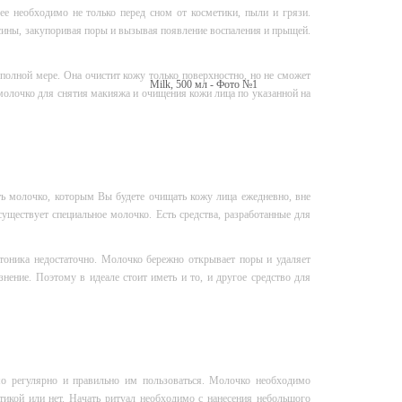
е необходимо не только перед сном от косметики, пыли и грязи.
ксины, закупоривая поры и вызывая появление воспаления и прыщей.
 полной мере. Она очистит кожу только поверхностно, но не сможет
 молочко для снятия макияжа и очищения кожи лица по указанной на
ть молочко, которым Вы будете очищать кожу лица ежедневно, вне
существует специальное молочко. Есть средства, разработанные для
тоника недостаточно. Молочко бережно открывает поры и удаляет
знение. Поэтому в идеале стоит иметь и то, и другое средство для
мо регулярно и правильно им пользоваться. Молочко необходимо
тикой или нет. Начать ритуал необходимо с нанесения небольшого