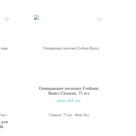
HING
Отложить
Отложить
Очищающее молочко Freihaut
Basics Cleanser, 75 мл
цена 364
грн
 для
lk