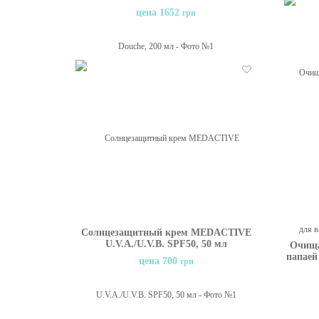
цена 1652
грн
Отложить
Солнцезащитный крем MEDACTIVЕ
U.V.A./U.V.B. SPF50, 50 мл
Очища
папаей
цена 700
грн
Rose
Пра