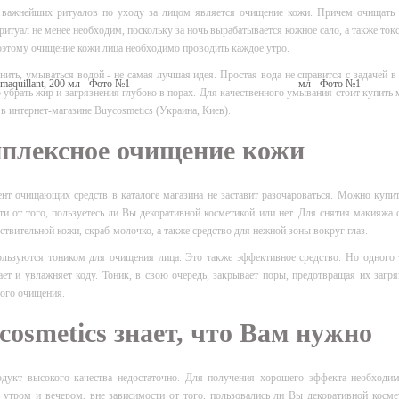
важнейших ритуалов по уходу за лицом является очищение кожи. Причем очищать е
ритуал не менее необходим, поскольку за ночь вырабатывается кожное сало, а также то
этому очищение кожи лица необходимо проводить каждое утро.
нить, умываться водой - не самая лучшая идея. Простая вода не справится с задачей в
 убрать жир и загрязнения глубоко в порах. Для качественного умывания стоит купить
 в интернет-магазине Buycosmetics (Украина, Киев).
плексное очищение кожи
нт очищающих средств в каталоге магазина не заставит разочароваться. Можно купи
ти от того, пользуетесь ли Вы декоративной косметикой или нет. Для снятия макияжа 
ствительной кожи, скраб-молочко, а также средство для нежной зоны вокруг глаз.
льзуются тоником для очищения лица. Это также эффективное средство. Но одного 
тает и увлажняет коду. Тоник, в свою очередь, закрывает поры, предотвращая их загря
ого очищения.
cosmetics знает, что Вам нужно
дукт высокого качества недостаточно. Для получения хорошего эффекта необходи
 утром и вечером, вне зависимости от того, пользовались ли Вы декоративной косме