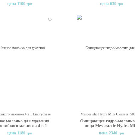
Milk, 500 мл
MEDACTIVЕ M. D. S. WAS
цена 1100
цена 630
грн
грн
MILK, 200 мл
Отложить
ое молочко для удаления
Очищающее гидро-молочко
остойкого макияжа 4 в 1
лица Mesoestetic Hydra Mi
olisse Gentle WP Make Up
Cleanser, 500 мл
цена 1180
цена 2340
грн
грн