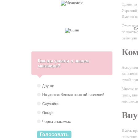
Одним из 
Утренний 
Именно по
Стоит пом
полностью
сайте цене
Ком
Как вы узнали о нашем
магазине?
Ассортиме
зависимос
сухой, чув
Другое
Многие по
На досках бесплатных объявлений
грязь, пи
комплексн
Случайно
Buy
Google
Через знакомых
Иметь про
Голосовать
применять