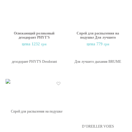
Освежающий роликовый
Спрей для распыления на
дезодорант PHYT'S
подушке Для лучшего
Deodorant Fraicheur The
дыхания BRUME
цена 1232
цена 779
грн
грн
Vert, 50 мл
D’OREILLER VOIES
RESPIRATOIRES
Nutriexpert, 100 мл
Отложить