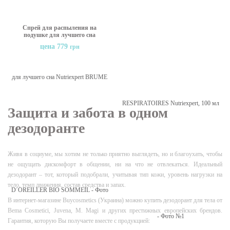
Спрей для распыления на
подушке для лучшего сна
Nutriexpert BRUME D
цена 779
грн
´OREILLER BIO
SOMMEIL
Защита и забота в одном
дезодоранте
Живя в социуме, мы хотим не только приятно выглядеть, но и благоухать, чтобы
не ощущать дискомфорт в общении, ни на что не отвлекаться. Идеальный
дезодорант – тот, который подобрали, учитывая тип кожи, уровень нагрузки на
тело, темп движения, состав средства и запах.
В интернет-магазине Buycosmetics (Украина) можно купить дезодорант для тела от
Bema Cosmetici, Juvena, M. Magi и других престижных европейских брендов.
Гарантия, которую Вы получаете вместе с продукцией: