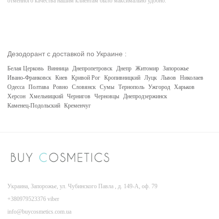
отменного качества нашим клиентам было максимально удобно.
Дезодорант с доставкой по Украине :
Белая Церковь
Винница
Днепропетровск
Днепр
Житомир
Запорожье
Ивано-Франковск
Киев
Кривой Рог
Кропивницкий
Луцк
Львов
Николаев
Одесса
Полтава
Ровно
Словянск
Сумы
Тернополь
Ужгород
Харьков
Херсон
Хмельницкий
Чернигов
Черновцы
Днепродзержинск
Каменец-Подольский
Кременчуг
Украина, Запорожье, ул. Чубинского Павла , д. 149-А, оф. 79
+380979523376 viber
info@buycosmetics.com.ua