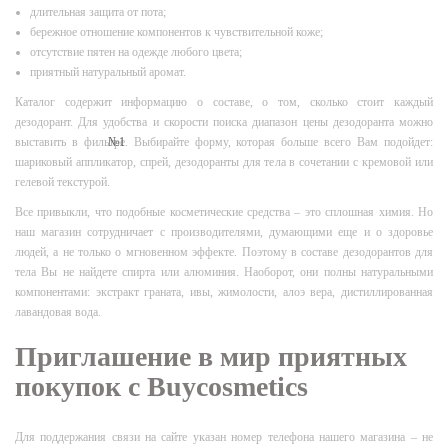
длительная защита от пота;
бережное отношение компонентов к чувствительной коже;
отсутствие пятен на одежде любого цвета;
приятный натуральный аромат.
Каталог содержит информацию о составе, о том, сколько стоит каждый
дезодорант. Для удобства и скорости поиска диапазон цены дезодоранта можно
выставить в фильтре. Выбирайте форму, которая больше всего Вам подойдет:
шариковый аппликатор, спрей, дезодоранты для тела в сочетании с кремовой или
гелевой текстурой.
Все привыкли, что подобные косметические средства – это сплошная химия. Но
наш магазин сотрудничает с производителями, думающими еще и о здоровье
людей, а не только о мгновенном эффекте. Поэтому в составе дезодорантов для
тела Вы не найдете спирта или алюминия. Наоборот, они полны натуральными
компонентами: экстракт граната, ивы, жимолости, алоэ вера, дистиллированная
лавандовая вода.
Приглашение в мир приятных
покупок с Buycosmetics
Для поддержания связи на сайте указан номер телефона нашего магазина – не